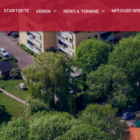
STARTSEITE
MITGLIED WE
VEREIN
expand_more
NEWS & TERMINE
expand_more