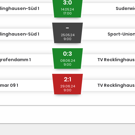
3:0
linghausen-Süd 1
Suderwic
14.05.24
17:00
-
linghausen-Süd 1
Sport-Union
25.05.24
9:00
0:3
igrafendamm 1
TV Recklinghaus
08.06.24
9:00
2:1
mar 09 1
TV Recklinghaus
29.06.24
9:00