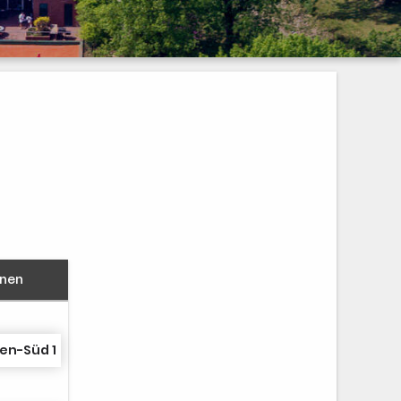
nnen
en-Süd 1