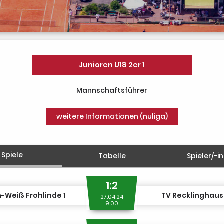
Junioren U18 2er 1
Mannschaftsführer
weitere Informationen (nuliga)
Spiele
Tabelle
Spieler/-i
1:2
-Weiß Frohlinde 1
TV Recklinghaus
27.04.24
9:00