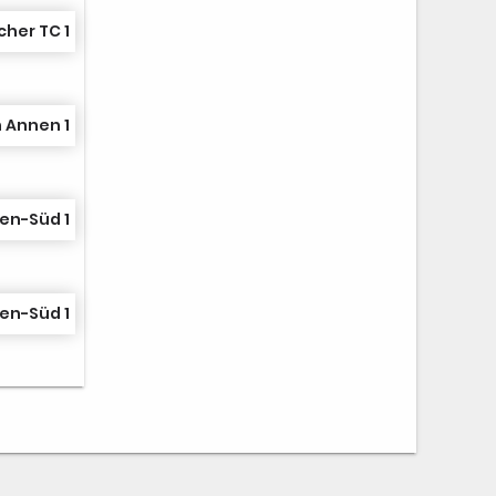
her TC 1
 Annen 1
en-Süd 1
en-Süd 1