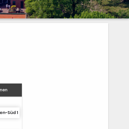
nnen
en-Süd 1