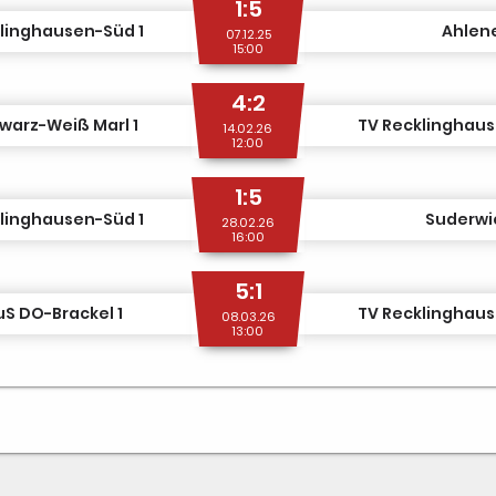
1:5
linghausen-Süd 1
Ahlene
07.12.25
15:00
4:2
warz-Weiß Marl 1
TV Recklinghaus
14.02.26
12:00
1:5
linghausen-Süd 1
Suderwic
28.02.26
16:00
5:1
uS DO-Brackel 1
TV Recklinghaus
08.03.26
13:00