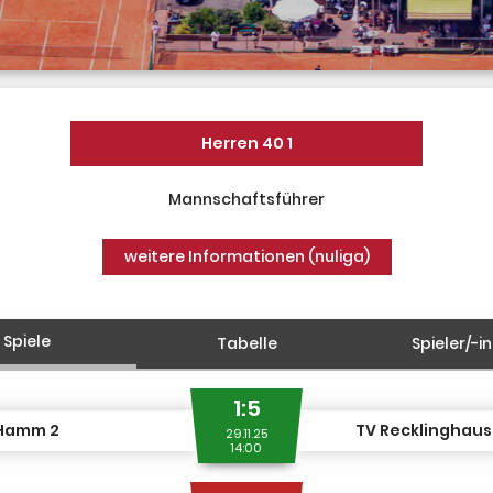
Herren 40 1
Mannschaftsführer
weitere Informationen (nuliga)
Spiele
Tabelle
Spieler/-i
1:5
 Hamm 2
TV Recklinghaus
29.11.25
14:00