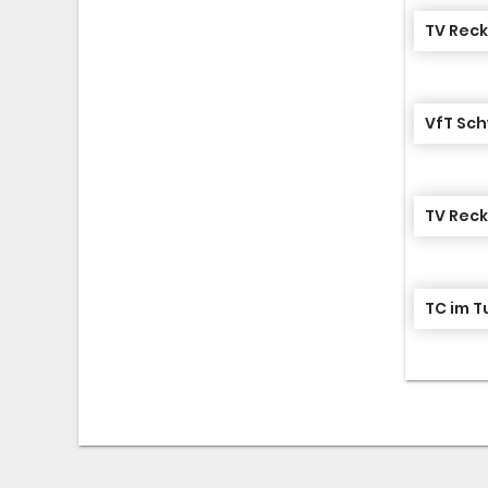
TV Reck
VfT Sch
TV Reck
TC im T