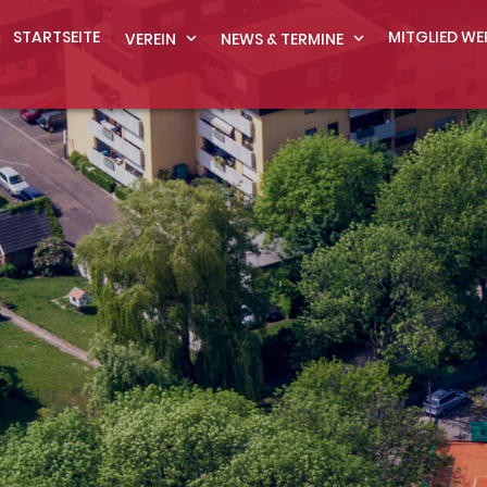
STARTSEITE
MITGLIED WE
VEREIN
expand_more
NEWS & TERMINE
expand_more